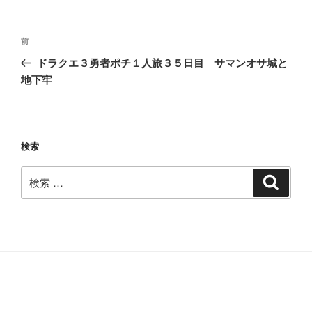
投
過
前
稿
去
ドラクエ３勇者ポチ１人旅３５日目 サマンオサ城と
ナ
の
地下牢
ビ
投
稿
ゲ
ー
検索
シ
ョ
検
検
ン
索
索: