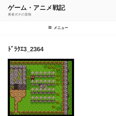
コ
ゲーム・アニメ戦記
ン
勇者ポチの冒険
テ
ン
ツ
メニュー
へ
ス
キ
ﾄﾞﾗｸｴ3_2364
ッ
プ