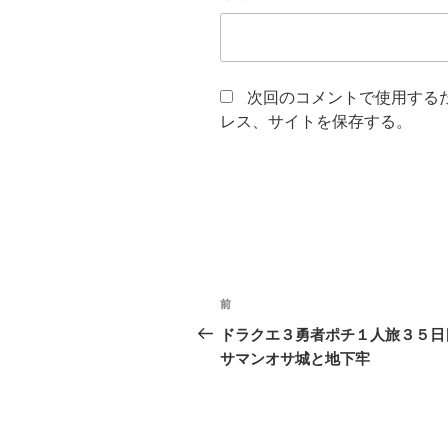
次回のコメントで使用する
レス、サイトを保存する。
投
過
前
稿
去
ドラクエ３勇者ポチ１人旅３５
の
サマンオサ城と地下牢
ナ
投
ビ
稿
ゲ