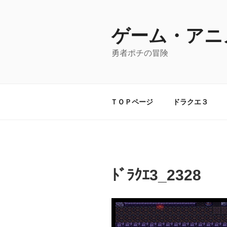
コ
ン
テ
ゲーム・アニ
ン
勇者ポチの冒険
ツ
へ
ス
キ
ＴＯＰページ
ドラクエ３
ッ
プ
ﾄﾞﾗｸｴ3_2328