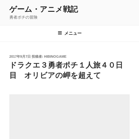
コ
ゲーム・アニメ戦記
ン
勇者ポチの冒険
テ
ン
ツ
メニュー
へ
ス
キ
投
2017年9月7日
投稿者:
HIBINOGAME
稿
ッ
ドラクエ３勇者ポチ１人旅４０日
日:
プ
目 オリビアの岬を超えて