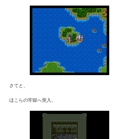
さてと、
ほこらの牢獄へ突入。