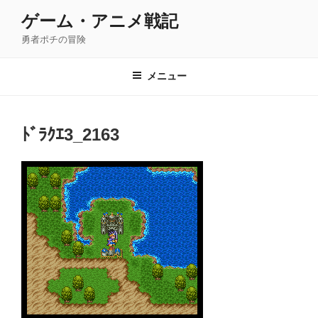
コ
ゲーム・アニメ戦記
ン
勇者ポチの冒険
テ
ン
ツ
メニュー
へ
ス
キ
ﾄﾞﾗｸｴ3_2163
ッ
プ