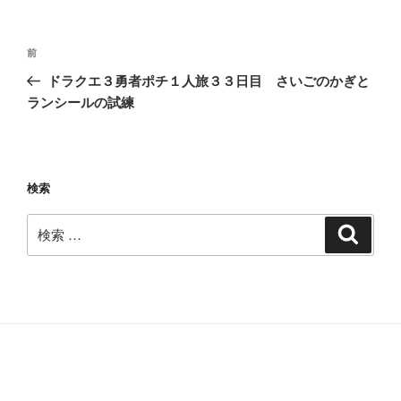
投
過
前
稿
去
ドラクエ３勇者ポチ１人旅３３日目 さいごのかぎと
ナ
の
ランシールの試練
ビ
投
稿
ゲ
ー
検索
シ
ョ
検
検
ン
索
索: