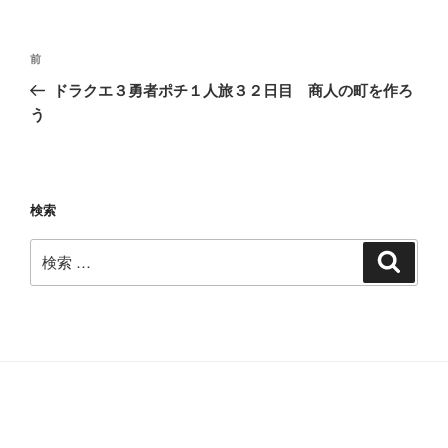
投
過
前
稿
去
ドラクエ３勇者ポチ１人旅３２日目 商人の町を作ろ
ナ
の
う
ビ
投
稿
ゲ
ー
検索
シ
ョ
検
検
ン
索
索: