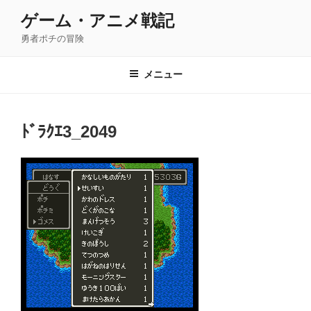
コ
ゲーム・アニメ戦記
ン
勇者ポチの冒険
テ
ン
ツ
メニュー
へ
ス
キ
ﾄﾞﾗｸｴ3_2049
ッ
プ