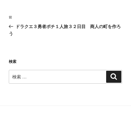
投
過
前
稿
去
ドラクエ３勇者ポチ１人旅３２日目 商人の町を作ろ
ナ
の
う
ビ
投
稿
ゲ
ー
検索
シ
ョ
検
検
ン
索
索: