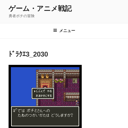
コ
ゲーム・アニメ戦記
ン
勇者ポチの冒険
テ
ン
ツ
メニュー
へ
ス
キ
ﾄﾞﾗｸｴ3_2030
ッ
プ