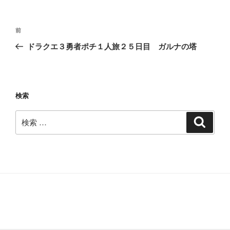
投
過
前
稿
去
ドラクエ３勇者ポチ１人旅２５日目 ガルナの塔
ナ
の
ビ
投
稿
ゲ
ー
検索
シ
検
検
ョ
索
索:
ン