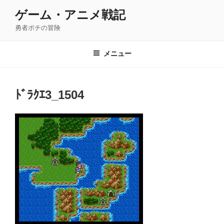
コ
ゲーム・アニメ戦記
ン
勇者ポチの冒険
テ
ン
ツ
メニュー
へ
ス
キ
ﾄﾞﾗｸｴ3_1504
ッ
プ