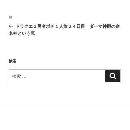
投
過
前
稿
去
ドラクエ３勇者ポチ１人旅２４日目 ダーマ神殿の命
ナ
の
名神という罠
ビ
投
稿
ゲ
ー
検索
シ
ョ
検
検
ン
索
索: