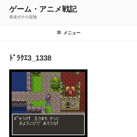
コ
ゲーム・アニメ戦記
ン
勇者ポチの冒険
テ
ン
ツ
メニュー
へ
ス
キ
ﾄﾞﾗｸｴ3_1338
ッ
プ