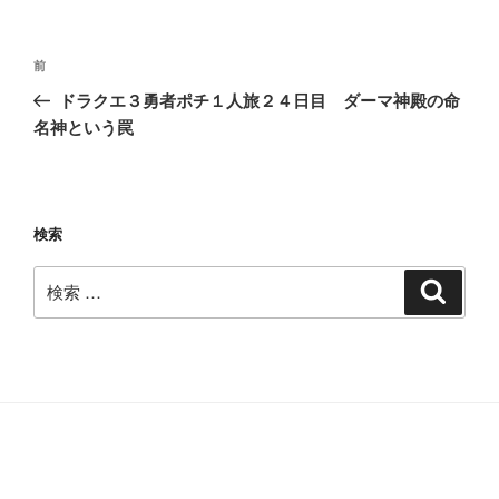
投
過
前
稿
去
ドラクエ３勇者ポチ１人旅２４日目 ダーマ神殿の命
ナ
の
名神という罠
ビ
投
稿
ゲ
ー
検索
シ
ョ
検
検
ン
索
索: