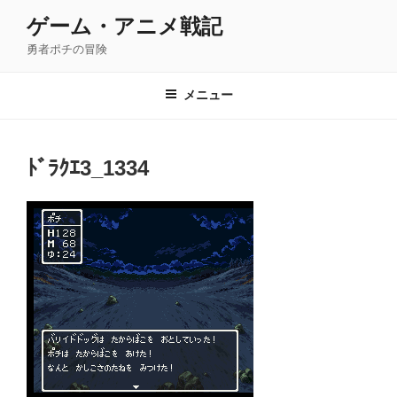
コ
ゲーム・アニメ戦記
ン
勇者ポチの冒険
テ
ン
ツ
メニュー
へ
ス
キ
ﾄﾞﾗｸｴ3_1334
ッ
プ