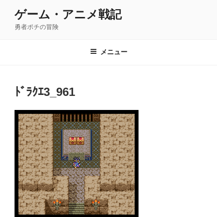
コ
ゲーム・アニメ戦記
ン
勇者ポチの冒険
テ
ン
ツ
メニュー
へ
ス
キ
ﾄﾞﾗｸｴ3_961
ッ
プ