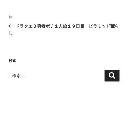
投
過
前
稿
去
ドラクエ３勇者ポチ１人旅１９日目 ピラミッド荒ら
ナ
の
し
ビ
投
稿
ゲ
ー
検索
シ
ョ
検
検
ン
索
索: