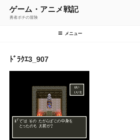
コ
ゲーム・アニメ戦記
ン
勇者ポチの冒険
テ
ン
ツ
メニュー
へ
ス
キ
ﾄﾞﾗｸｴ3_907
ッ
プ