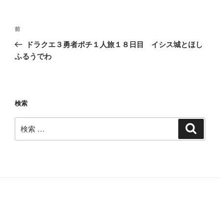
投
過
前
稿
去
ドラクエ３勇者ポチ１人旅１８日目 イシス城とほし
ナ
の
ふるうでわ
ビ
投
稿
ゲ
ー
検索
シ
ョ
検
検
ン
索
索: