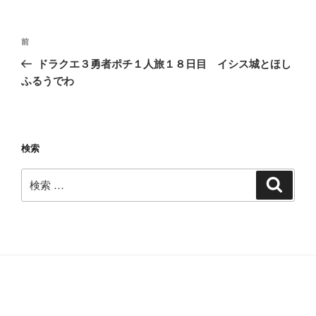
投
過
前
稿
去
ドラクエ３勇者ポチ１人旅１８日目 イシス城とほし
ナ
の
ふるうでわ
ビ
投
稿
ゲ
ー
検索
シ
ョ
検
検
ン
索
索: