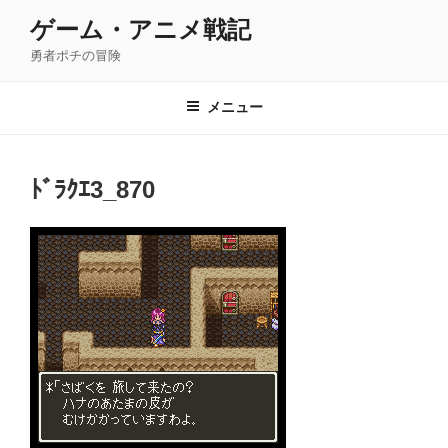
コ
ゲーム・アニメ戦記
ン
勇者ポチの冒険
テ
ン
ツ
メニュー
へ
ス
キ
ﾄﾞﾗｸｴ3_870
ッ
プ