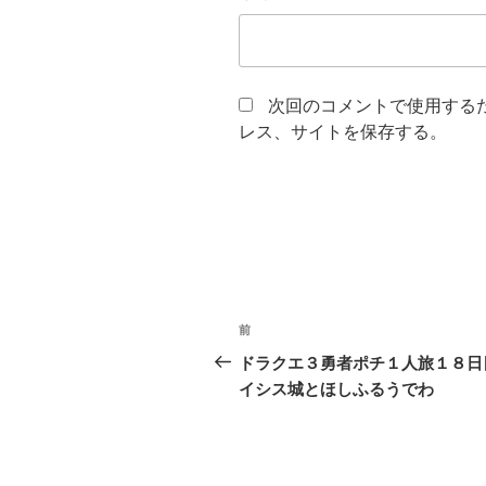
次回のコメントで使用する
レス、サイトを保存する。
投
過
前
稿
去
ドラクエ３勇者ポチ１人旅１８
の
イシス城とほしふるうでわ
ナ
投
ビ
稿
ゲ