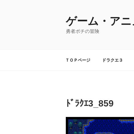
コ
ン
テ
ゲーム・アニ
ン
勇者ポチの冒険
ツ
へ
ス
キ
ＴＯＰページ
ドラクエ３
ッ
プ
ﾄﾞﾗｸｴ3_859