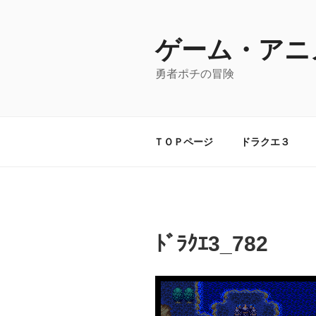
コ
ン
テ
ゲーム・アニ
ン
勇者ポチの冒険
ツ
へ
ス
キ
ＴＯＰページ
ドラクエ３
ッ
プ
ﾄﾞﾗｸｴ3_782