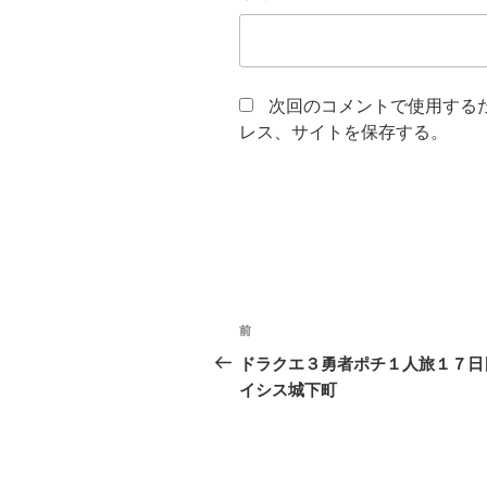
次回のコメントで使用する
レス、サイトを保存する。
投
過
前
稿
去
ドラクエ３勇者ポチ１人旅１７
の
イシス城下町
ナ
投
ビ
稿
ゲ