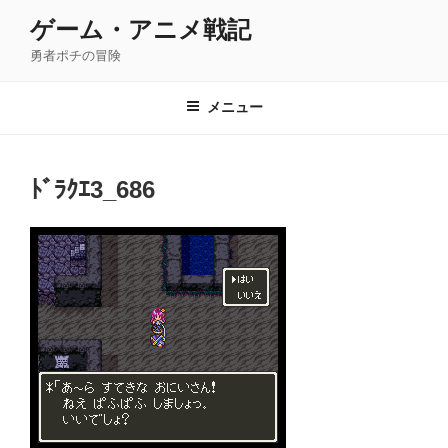
コ
ゲーム・アニメ戦記
ン
勇者ポチの冒険
テ
ン
ツ
メニュー
へ
ス
キ
ﾄﾞﾗｸｴ3_686
ッ
プ