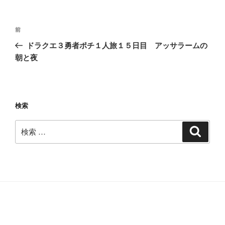
投
過
前
稿
去
ドラクエ３勇者ポチ１人旅１５日目 アッサラームの
ナ
の
朝と夜
ビ
投
稿
ゲ
ー
検索
シ
ョ
検
検
ン
索
索: