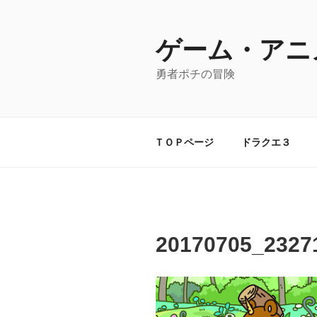
コ
ン
テ
ゲーム・アニ
ン
勇者ポチの冒険
ツ
へ
ス
キ
ＴＯＰページ
ドラクエ３
ッ
プ
20170705_2327