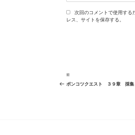
次回のコメントで使用する
レス、サイトを保存する。
投
過
前
稿
去
ポンコツクエスト ３９章 採集
の
ナ
投
ビ
稿
ゲ
ー