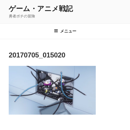
コ
ゲーム・アニメ戦記
ン
勇者ポチの冒険
テ
ン
ツ
メニュー
へ
ス
キ
20170705_015020
ッ
プ