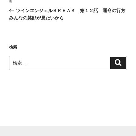
過
前
稿
去
ツインエンジェルＢＲＥＡＫ 第１２話 運命の行方
ナ
の
みんなの笑顔が見たいから
ビ
投
稿
ゲ
ー
検索
シ
ョ
検
検
ン
索
索: