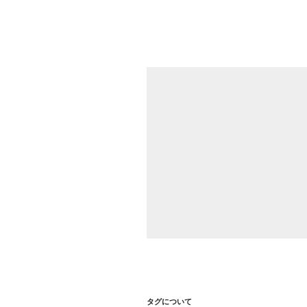
シ
ョ
ン
タグについて