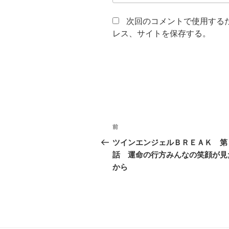
次回のコメントで使用する
レス、サイトを保存する。
投
過
前
稿
去
ツインエンジェルＢＲＥＡＫ 第
の
話 運命の行方みんなの笑顔が見
ナ
投
から
ビ
稿
ゲ
ー