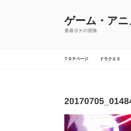
コ
ン
テ
ゲーム・アニ
ン
勇者ポチの冒険
ツ
へ
ス
キ
ＴＯＰページ
ドラクエ３
ッ
プ
20170705_0148