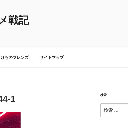
メ戦記
けものフレンズ
サイトマップ
検索
44-1
検
索: