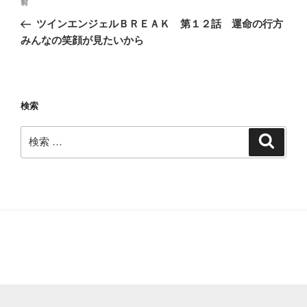
過
前
稿
去
ツインエンジェルＢＲＥＡＫ 第１２話 運命の行方
ナ
の
みんなの笑顔が見たいから
ビ
投
稿
ゲ
ー
検索
シ
ョ
検
検
ン
索
索: