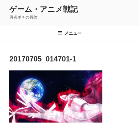
コ
ゲーム・アニメ戦記
ン
勇者ポチの冒険
テ
ン
ツ
メニュー
へ
ス
キ
20170705_014701-1
ッ
プ