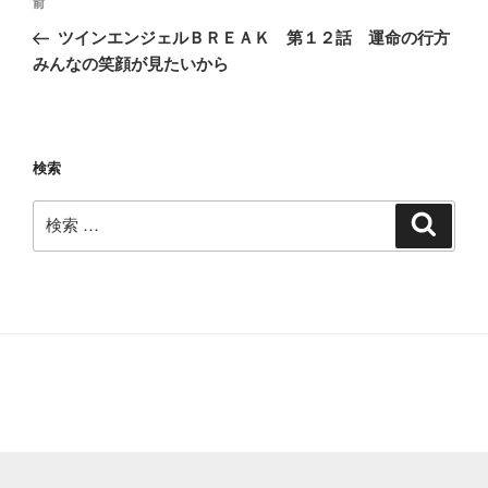
過
前
稿
去
ツインエンジェルＢＲＥＡＫ 第１２話 運命の行方
ナ
の
みんなの笑顔が見たいから
ビ
投
稿
ゲ
ー
検索
シ
ョ
検
検
ン
索
索: