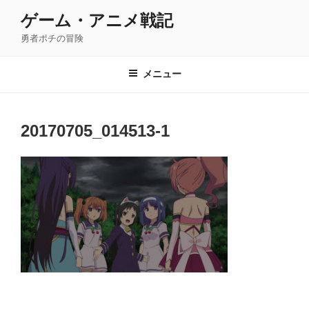
コ
ゲーム・アニメ戦記
ン
勇者ポチの冒険
テ
ン
ツ
メニュー
へ
ス
キ
20170705_014513-1
ッ
プ