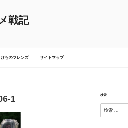
メ戦記
けものフレンズ
サイトマップ
検索
06-1
検
索: