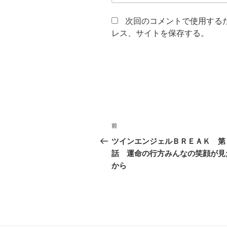
次回のコメントで使用する
レス、サイトを保存する。
投
過
前
稿
去
ツインエンジェルＢＲＥＡＫ 第
の
話 運命の行方みんなの笑顔が見
ナ
投
から
ビ
稿
ゲ
ー