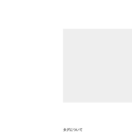
シ
ョ
ン
タグについて