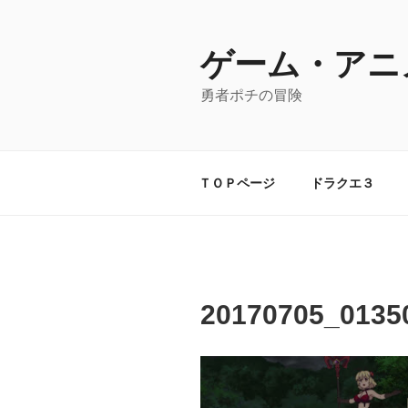
コ
ン
テ
ゲーム・アニ
ン
勇者ポチの冒険
ツ
へ
ス
キ
ＴＯＰページ
ドラクエ３
ッ
プ
20170705_0135