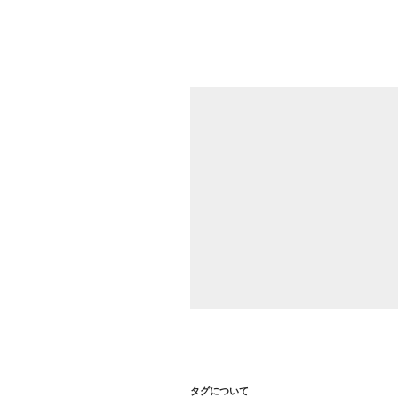
シ
ョ
ン
タグについて