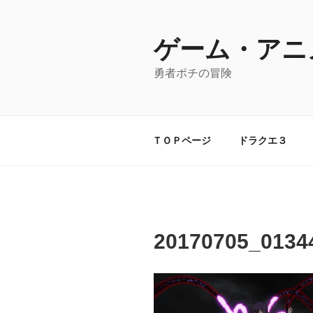
コ
ン
テ
ゲーム・アニ
ン
勇者ポチの冒険
ツ
へ
ス
キ
ＴＯＰページ
ドラクエ３
ッ
プ
20170705_0134