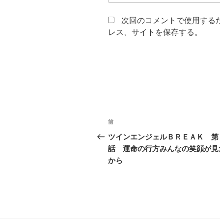
次回のコメントで使用する
レス、サイトを保存する。
投
過
前
稿
去
ツインエンジェルＢＲＥＡＫ 第
の
話 運命の行方みんなの笑顔が見
ナ
投
から
ビ
稿
ゲ
ー