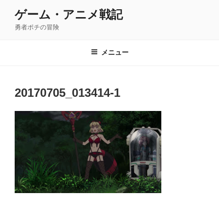
コ
ゲーム・アニメ戦記
ン
勇者ポチの冒険
テ
ン
ツ
メニュー
へ
ス
キ
20170705_013414-1
ッ
プ