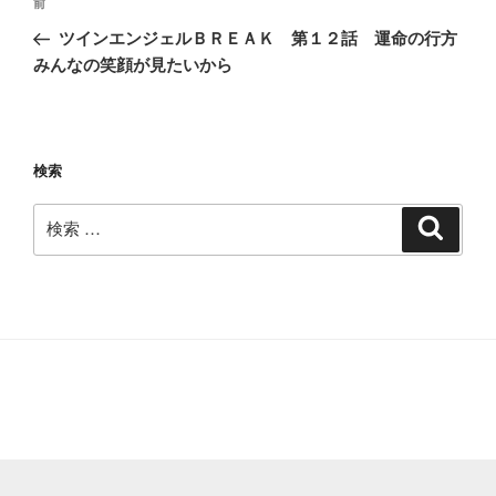
過
前
稿
去
ツインエンジェルＢＲＥＡＫ 第１２話 運命の行方
ナ
の
みんなの笑顔が見たいから
ビ
投
稿
ゲ
ー
検索
シ
ョ
検
検
ン
索
索: