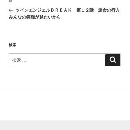
過
前
稿
去
ツインエンジェルＢＲＥＡＫ 第１２話 運命の行方
ナ
の
みんなの笑顔が見たいから
ビ
投
稿
ゲ
ー
検索
シ
ョ
検
検
ン
索
索: