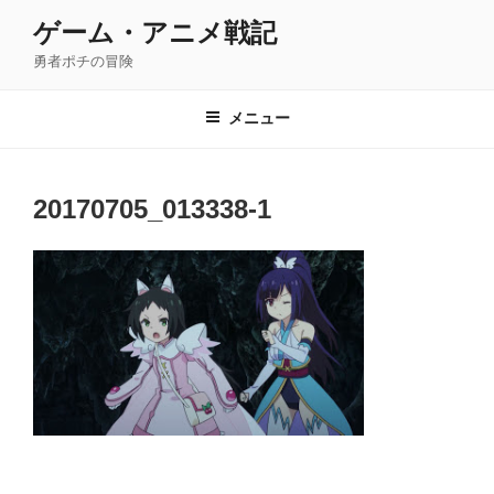
コ
ゲーム・アニメ戦記
ン
勇者ポチの冒険
テ
ン
ツ
メニュー
へ
ス
キ
20170705_013338-1
ッ
プ