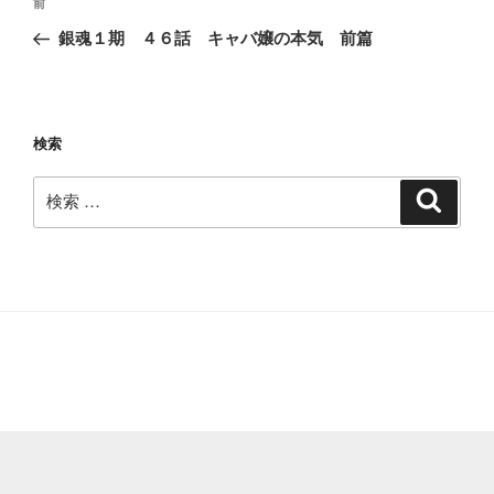
過
前
稿
去
銀魂１期 ４６話 キャバ嬢の本気 前篇
ナ
の
ビ
投
稿
ゲ
ー
検索
シ
検
検
ョ
索
索:
ン