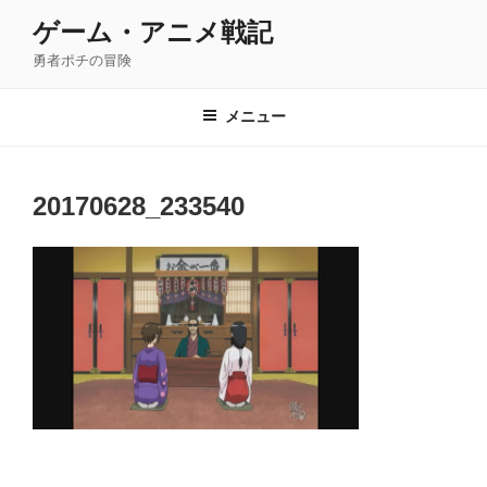
コ
ゲーム・アニメ戦記
ン
勇者ポチの冒険
テ
ン
ツ
メニュー
へ
ス
キ
20170628_233540
ッ
プ