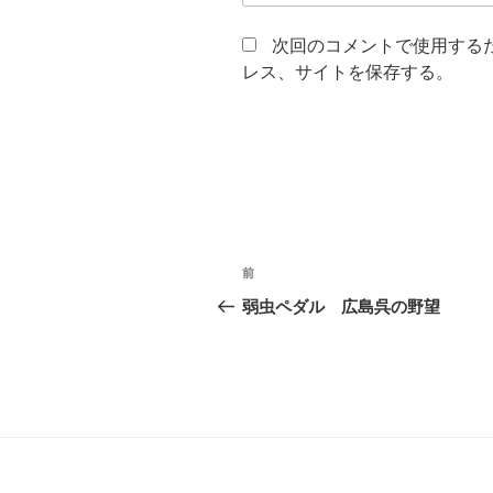
次回のコメントで使用する
レス、サイトを保存する。
投
過
前
稿
去
弱虫ペダル 広島呉の野望
の
ナ
投
ビ
稿
ゲ
ー