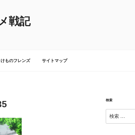
メ戦記
けものフレンズ
サイトマップ
検索
35
検
索: