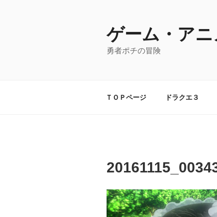
コ
ン
テ
ゲーム・アニ
ン
勇者ポチの冒険
ツ
へ
ス
キ
ＴＯＰページ
ドラクエ３
ッ
プ
20161115_0034