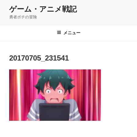
コ
ゲーム・アニメ戦記
ン
勇者ポチの冒険
テ
ン
ツ
メニュー
へ
ス
キ
20170705_231541
ッ
プ