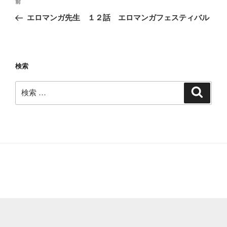
過
前
稿
去
エロマンガ先生 １２話 エロマンガフェスティバル
ナ
の
ビ
投
稿
ゲ
ー
検索
シ
検
検
ョ
索
索:
ン