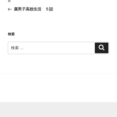
過
前
稿
去
腐男子高校生活 ５話
ナ
の
ビ
投
稿
ゲ
ー
検索
シ
検
検
ョ
索
索:
ン