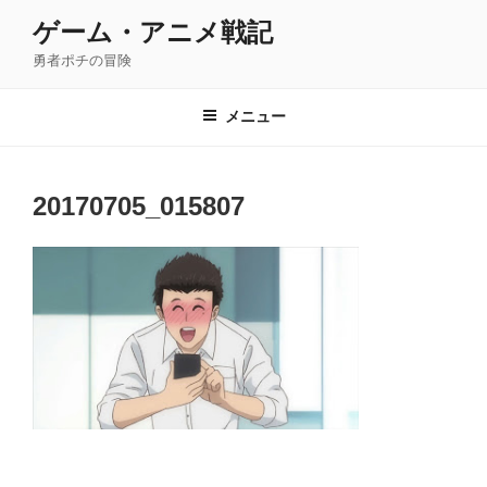
コ
ゲーム・アニメ戦記
ン
勇者ポチの冒険
テ
ン
ツ
メニュー
へ
ス
キ
20170705_015807
ッ
プ